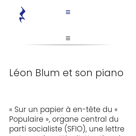
Passer
au
Toggle
contenu
Navigation
Accueil
Toggle
L’association
Navigation
Ancienne page d’accueil
Histoires de spoliations
Léon Blum et son piano
Histoire de spoliations
Ressources
L’association
« Sur un papier à en-tête du «
Presse
Presse
Populaire », organe central du
parti socialiste (SFIO), une lettre
Contact
Ressources