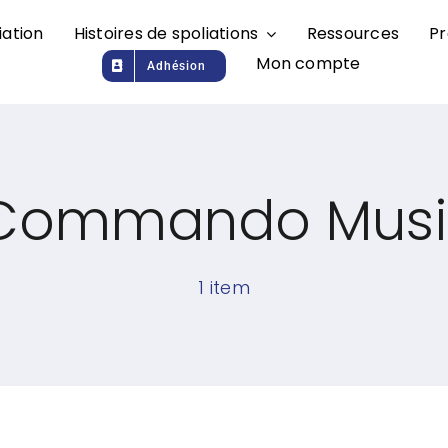
iation
Histoires de spoliations
Ressources
Pr
Mon compte
Adhésion
Commando Musi
1 item