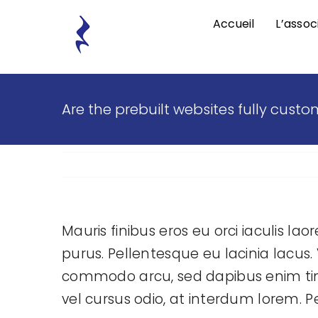
Passer
Accueil
L’assoc
au
contenu
Are the prebuilt websites fully custo
Mauris finibus eros eu orci iaculis laor
purus. Pellentesque eu lacinia lacus
commodo arcu, sed dapibus enim tinc
vel cursus odio, at interdum lorem. P