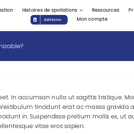
iation
Histoires de spoliations
Ressources
Pr
Mon compte
Adhésion
mizable?
eet. In accumsan nulla ut sagittis tristique. Morb
. Vestibulum tincidunt erat ac massa gravida
idunt in. Suspendisse pretium mollis ex, ut a
ellentesque vitae eros sapien.