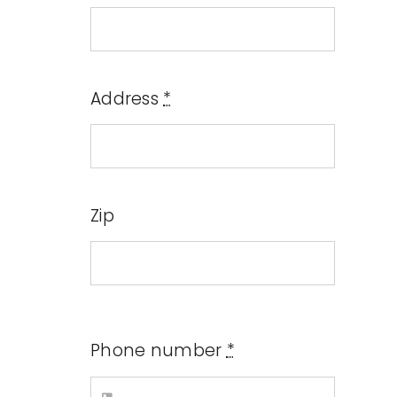
Contact us
Address
*
Membership
Make a donation
Zip
Phone number
*