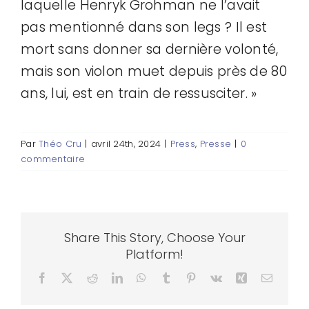
laquelle Henryk Grohman ne l’avait
pas mentionné dans son legs ? Il est
mort sans donner sa dernière volonté,
mais son violon muet depuis près de 80
ans, lui, est en train de ressusciter. »
Par
Théo Cru
|
avril 24th, 2024
|
Press
,
Presse
|
0
commentaire
Share This Story, Choose Your
Platform!
Facebook
X
Reddit
LinkedIn
WhatsApp
Tumblr
Pinterest
Vk
Xing
Email