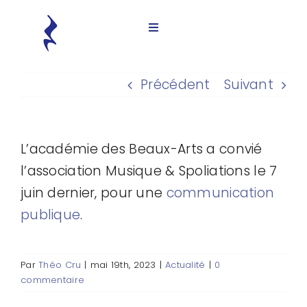
Passer
au
Toggle
contenu
Navigation
Accueil
Précédent
Suivant
L’association
L’académie des Beaux-Arts a convié
Histoires de spoliations
l’association Musique & Spoliations le 7
juin dernier, pour une
communication
Ressources
publique
.
Presse
Par
Théo Cru
|
mai 19th, 2023
|
Actualité
|
0
commentaire
Contact