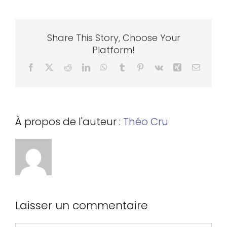
Adhésion
Share This Story, Choose Your
Platform!
Mon compte
Facebook
X
Reddit
LinkedIn
WhatsApp
Tumblr
Pinterest
Vk
Xing
Email
À propos de l'auteur :
Théo Cru
Laisser un commentaire