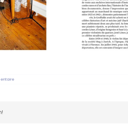
entaire
m!