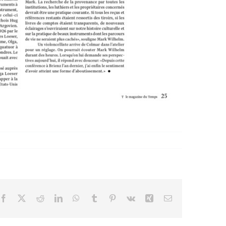
Facebook
X
Reddit
LinkedIn
WhatsApp
Tumblr
Pinterest
Vk
Xing
Email